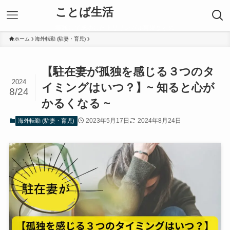
ことば生活
実践して成功したトリリンガル育児まとめ
ホーム
海外転勤 (駐妻・育児)
【駐在妻が孤独を感じる３つのタ
2024
イミングはいつ？】~ 知ると心が
8/24
かるくなる ~
2023年5月17日
2024年8月24日
海外転勤 (駐妻・育児)